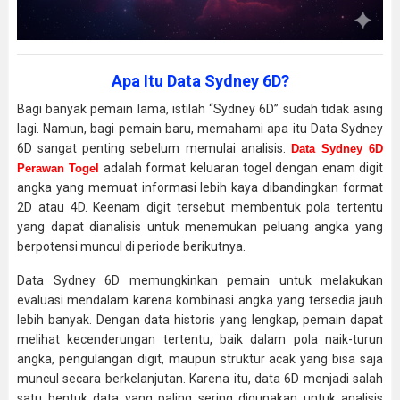
Apa Itu Data Sydney 6D?
Bagi banyak pemain lama, istilah “Sydney 6D” sudah tidak asing
lagi. Namun, bagi pemain baru, memahami apa itu Data Sydney
6D sangat penting sebelum memulai analisis.
Data Sydney 6D
adalah format keluaran togel dengan enam digit
Perawan Togel
angka yang memuat informasi lebih kaya dibandingkan format
2D atau 4D. Keenam digit tersebut membentuk pola tertentu
yang dapat dianalisis untuk menemukan peluang angka yang
berpotensi muncul di periode berikutnya.
Data Sydney 6D memungkinkan pemain untuk melakukan
evaluasi mendalam karena kombinasi angka yang tersedia jauh
lebih banyak. Dengan data historis yang lengkap, pemain dapat
melihat kecenderungan tertentu, baik dalam pola naik-turun
angka, pengulangan digit, maupun struktur acak yang bisa saja
muncul secara berkelanjutan. Karena itu, data 6D menjadi salah
satu bentuk data yang paling sering digunakan untuk analisis