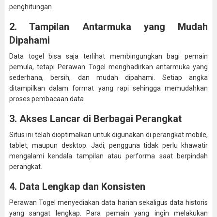
penghitungan.
2. Tampilan Antarmuka yang Mudah
Dipahami
Data togel bisa saja terlihat membingungkan bagi pemain
pemula, tetapi Perawan Togel menghadirkan antarmuka yang
sederhana, bersih, dan mudah dipahami. Setiap angka
ditampilkan dalam format yang rapi sehingga memudahkan
proses pembacaan data.
3. Akses Lancar di Berbagai Perangkat
Situs ini telah dioptimalkan untuk digunakan di perangkat mobile,
tablet, maupun desktop. Jadi, pengguna tidak perlu khawatir
mengalami kendala tampilan atau performa saat berpindah
perangkat.
4. Data Lengkap dan Konsisten
Perawan Togel menyediakan data harian sekaligus data historis
yang sangat lengkap. Para pemain yang ingin melakukan