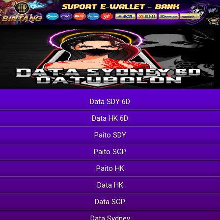
Data SDY 6D
Data HK 6D
Paito SDY
Paito SGP
Paito HK
Data HK
Data SGP
Data Sydney