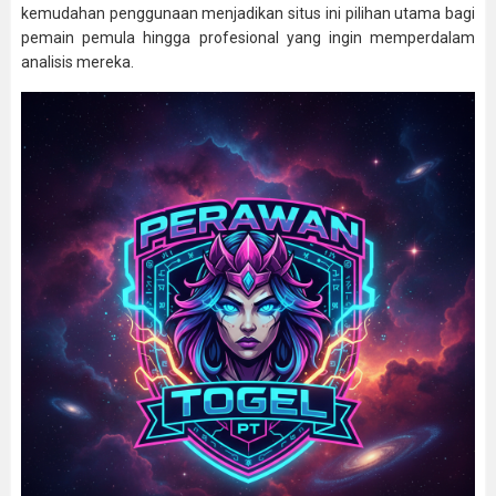
kemudahan penggunaan menjadikan situs ini pilihan utama bagi
pemain pemula hingga profesional yang ingin memperdalam
analisis mereka.