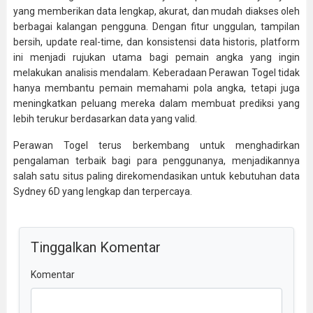
yang memberikan data lengkap, akurat, dan mudah diakses oleh
berbagai kalangan pengguna. Dengan fitur unggulan, tampilan
bersih, update real-time, dan konsistensi data historis, platform
ini menjadi rujukan utama bagi pemain angka yang ingin
melakukan analisis mendalam. Keberadaan Perawan Togel tidak
hanya membantu pemain memahami pola angka, tetapi juga
meningkatkan peluang mereka dalam membuat prediksi yang
lebih terukur berdasarkan data yang valid.
Perawan Togel terus berkembang untuk menghadirkan
pengalaman terbaik bagi para penggunanya, menjadikannya
salah satu situs paling direkomendasikan untuk kebutuhan data
Sydney 6D yang lengkap dan terpercaya.
Tinggalkan Komentar
Komentar