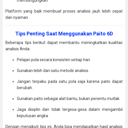
membingungkan.
Platform yang baik membuat proses analisis jauh lebih cepat
dan nyaman.
Tips Penting Saat Menggunakan Paito 6D
Beberapa tips berikut dapat membantu meningkatkan kualitas
analisis Anda:
Pelajari pola secara konsisten setiap hari.
Gunakan lebih dari satu metode analisis.
Jangan terpaku pada satu pola saja karena paito dapat
berubah.
Gunakan paito sebagai alat bantu, bukan penentu mutlak.
Jaga disiplin dan tidak tergesa-gesa dalam mengambil
keputusan angka.
Dengan mengikuti tips ini, Anda bisa mendapatkan hasil analisis