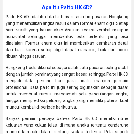
Apa Itu Paito HK 6D?
Paito HK 6D adalah data historis resmi dari pasaran Hongkong
yang menampilkan angka result dalam format enam digit. Setiap
hari, result yang keluar akan disusun secara vertikal maupun
horizontal sehingga membentuk pola tertentu yang bisa
dipelajari. Format enam digit ini memberikan gambaran detail
dan luas, karena setiap digit dapat dianalisis, baik dari posisi
ribuan hingga satuan.
Hongkong Pools dikenal sebagai salah satu pasaran paling stabil
dengan jumlah peminat yang sangat besar, sehingga Paito HK 6D
menjadi data penting bagi para analis maupun pemain
profesional. Data paito ini juga sering digunakan sebagai dasar
untuk membuat rumus, mengamati pola pengulangan angka,
hingga memprediksi peluang angka yang memiliki potensi kuat
muncul kembali di periode berikutnya.
Banyak pemain percaya bahwa Paito HK 6D memiliki ritme
keluaran yang cukup jelas, di mana angka tertentu cenderung
muncul kembali dalam rentang waktu tertentu. Pola seperti