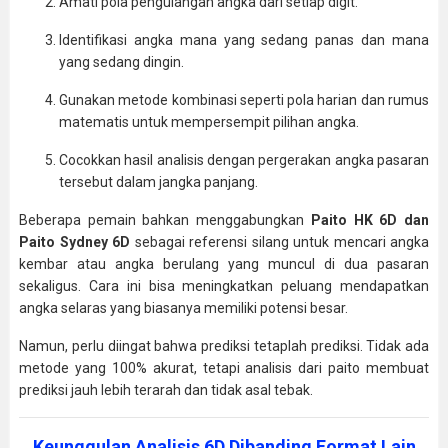
Amati pola pengulangan angka dari setiap digit.
Identifikasi angka mana yang sedang panas dan mana
yang sedang dingin.
Gunakan metode kombinasi seperti pola harian dan rumus
matematis untuk mempersempit pilihan angka.
Cocokkan hasil analisis dengan pergerakan angka pasaran
tersebut dalam jangka panjang.
Beberapa pemain bahkan menggabungkan
Paito HK 6D dan
Paito Sydney 6D
sebagai referensi silang untuk mencari angka
kembar atau angka berulang yang muncul di dua pasaran
sekaligus. Cara ini bisa meningkatkan peluang mendapatkan
angka selaras yang biasanya memiliki potensi besar.
Namun, perlu diingat bahwa prediksi tetaplah prediksi. Tidak ada
metode yang 100% akurat, tetapi analisis dari paito membuat
prediksi jauh lebih terarah dan tidak asal tebak.
Keunggulan Analisis 6D Dibanding Format Lain