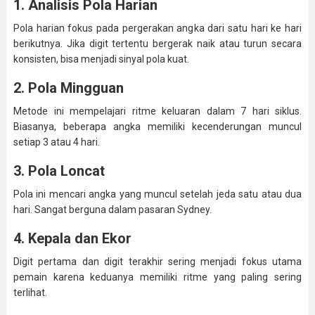
1. Analisis Pola Harian
Pola harian fokus pada pergerakan angka dari satu hari ke hari
berikutnya. Jika digit tertentu bergerak naik atau turun secara
konsisten, bisa menjadi sinyal pola kuat.
2. Pola Mingguan
Metode ini mempelajari ritme keluaran dalam 7 hari siklus.
Biasanya, beberapa angka memiliki kecenderungan muncul
setiap 3 atau 4 hari.
3. Pola Loncat
Pola ini mencari angka yang muncul setelah jeda satu atau dua
hari. Sangat berguna dalam pasaran Sydney.
4. Kepala dan Ekor
Digit pertama dan digit terakhir sering menjadi fokus utama
pemain karena keduanya memiliki ritme yang paling sering
terlihat.