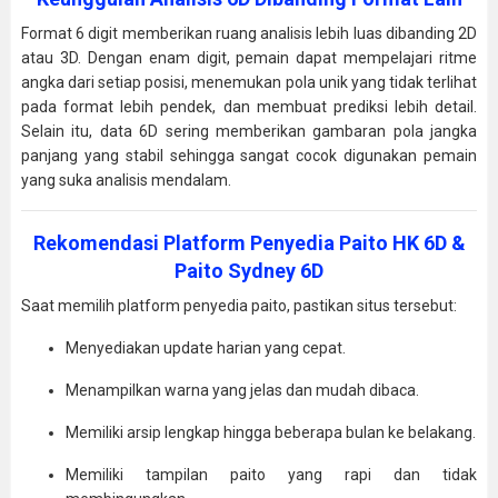
Format 6 digit memberikan ruang analisis lebih luas dibanding 2D
atau 3D. Dengan enam digit, pemain dapat mempelajari ritme
angka dari setiap posisi, menemukan pola unik yang tidak terlihat
pada format lebih pendek, dan membuat prediksi lebih detail.
Selain itu, data 6D sering memberikan gambaran pola jangka
panjang yang stabil sehingga sangat cocok digunakan pemain
yang suka analisis mendalam.
Rekomendasi Platform Penyedia Paito HK 6D &
Paito Sydney 6D
Saat memilih platform penyedia paito, pastikan situs tersebut:
Menyediakan update harian yang cepat.
Menampilkan warna yang jelas dan mudah dibaca.
Memiliki arsip lengkap hingga beberapa bulan ke belakang.
Memiliki tampilan paito yang rapi dan tidak